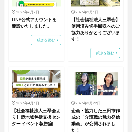
2026年6月2日
2026年5月1日
LINE公式アカウントを
【社会福祉法人三翠会】
開設いたしました。
使用済み切手回収へのご
協力ありがとうございま
す！
続きを読む
続きを読む
2026年4月1日
2026年3月22日
【社会福祉法人三翠会よ
企画・協力した三田市作
り】藍地域包括支援セン
成の「介護職の魅力発信
ター イベント報告🎦
動画」が公開されまし
た！