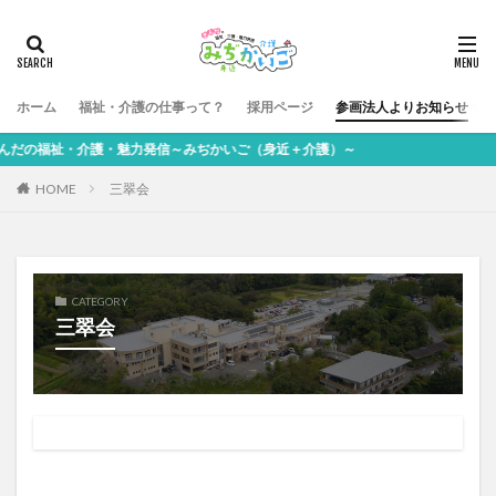
ホーム
福祉・介護の仕事って？
採用ページ
参画法人よりお知らせ
祉・介護・魅力発信～みぢかいご（身近＋介護）～
HOME
三翠会
CATEGORY
三翠会