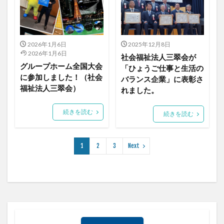
2026年1月6日
2025年12月8日
2026年1月6日
社会福祉法人三翠会が
グループホーム全国大会
「ひょうご仕事と生活の
に参加しました！（社会
バランス企業」に表彰さ
福祉法人三翠会）
れました。
続きを読む
続きを読む
1
2
3
Next