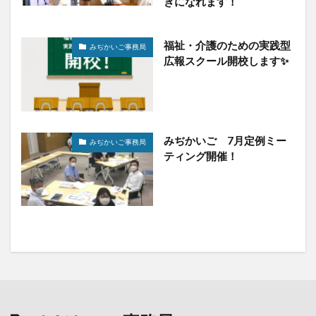
きになれます！
福祉・介護のための実践型
みぢかいご事務局
広報スクール開校します✨
みぢかいご 7月定例ミー
みぢかいご事務局
ティング開催！