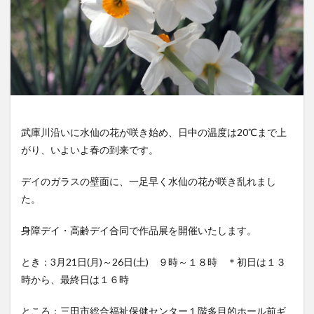
武庫川沿いに水仙の花が咲き始め、日中の温度は20℃まで上
がり、いよいよ春の到来です。
デイのガラスの壁面に、一足早く水仙の花が咲き乱れまし
た。
身障デイ・高齢デイ合同で作品展を開催いたします。
とき：3月21日(月)～26日(土) ９時～１８時 ＊初日は１３
時から、最終日は１６時
ところ：三田市総合福祉保健センター１階多目的ホール前ギ