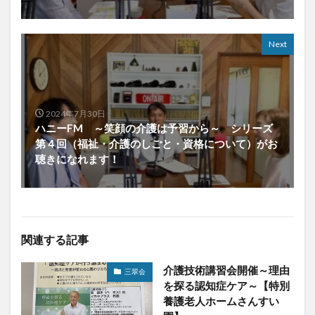
Next
2024年7月30日
ハニーFM ～笑顔の介護は予習から～ シリーズ
第４回（福祉・介護のしごと・資格について）がお
聴きになれます！
関連する記事
介護技術講習会開催～理由
三翠会
を探る認知症ケア～【特別
養護老人ホームさんすい