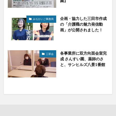
園】
企画・協力した三田市作成
みぢかいご事務局
の「介護職の魅力発信動
画」が公開されました！
各事業所に双方向面会室完
三翠会
成 さんすい園、薬師のさ
と、サンヒルズ八景1番館