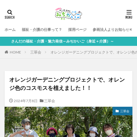
ホーム
福祉・介護の仕事って？
採用ページ
参画法人よりお知らせ
さんだの福祉・介護・魅力発信～みぢかいご（身近＋介護）～
HOME
三翠会
オレンジガーデニングプロジェクトで、オレンジ色
オレンジガーデニングプロジェクトで、オレン
ジ色のコスモスを植えました！！
2024年7月8日
三翠会
三翠会