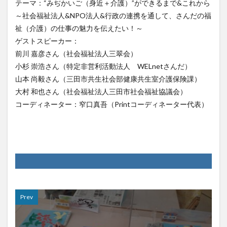
テーマ：“みぢかいご（身近＋介護）”ができるまで&これから
～社会福祉法人&NPO法人&行政の連携を通して、さんだの福
祉（介護）の仕事の魅力を伝えたい！～
ゲストスピーカー：
前川 嘉彦さん（社会福祉法人三翠会）
小杉 崇浩さん（特定非営利活動法人 WELnetさんだ）
山本 尚毅さん（三田市共生社会部健康共生室介護保険課）
大村 和也さん（社会福祉法人三田市社会福祉協議会）
コーディネーター：窄口真吾（Printコーディネーター代表）
Prev