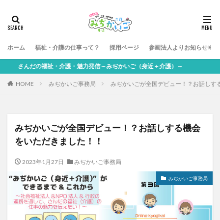
ホーム
福祉・介護の仕事って？
採用ページ
参画法人よりお知らせ
さんだの福祉・介護・魅力発信～みぢかいご（身近＋介護）～
HOME
みぢかいご事務局
みぢかいごが全国デビュー！？お話しす
みぢかいごが全国デビュー！？お話しする機会
をいただきました！！
2023年1月27日
みぢかいご事務局
みぢかいご事務局