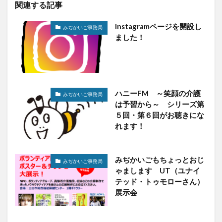
関連する記事
Instagramページを開設し
みぢかいご事務局
ました！
ハニーFM ～笑顔の介護
みぢかいご事務局
は予習から～ シリーズ第
５回・第６回がお聴きにな
れます！
みぢかいごもちょっとおじ
みぢかいご事務局
ゃまします UT（ユナイ
テッド・トゥモローさん）
展示会