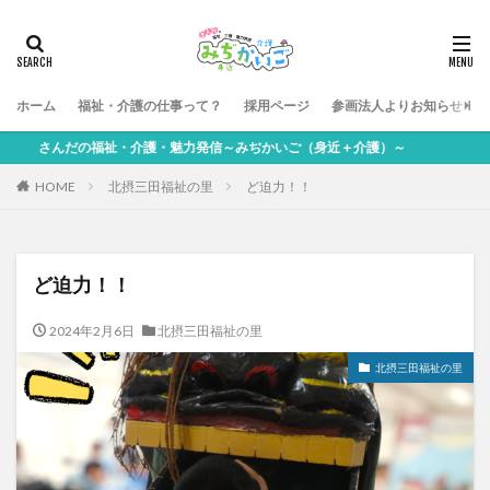
ホーム
福祉・介護の仕事って？
採用ページ
参画法人よりお知らせ
さんだの福祉・介護・魅力発信～みぢかいご（身近＋介護）～
HOME
北摂三田福祉の里
ど迫力！！
ど迫力！！
2024年2月6日
北摂三田福祉の里
北摂三田福祉の里