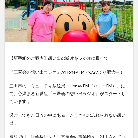
【新番組のご案内】想い出の断片をラジオに乗せて――
『三翠会の想い出ラジオ』がHoney FMで6/29より配信中！
三田市のコミュニティ放送局「Honey FM（ハニーFM）」に
て、心温まる新番組『三翠会の想い出ラジオ』がスタートし
ています 。
過ごしてきた日々の中にある、たくさんの忘れられない想い
出 。
番組では、社会福祉法人・三翠会の事業所をご利用されてい