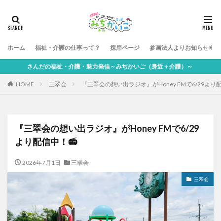
ホーム
福祉・介護の仕事って？
採用ページ
参画法人よりお知らせ
さんだの福祉・介護・魅力発信～みぢかいご（身近＋介護）～
HOME
三翠会
『三翠会の想い出ラジオ』がHoney FMで6/29より
『三翠会の想い出ラジオ』がHoney FMで6/29
より配信中！📻
2026年7月1日
三翠会
三翠会