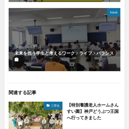
Next
2026年8月3日
未来を担う学生と考えるワーク・ライフ・バランス
🏫
関連する記事
【特別養護老人ホームさん
三翠会
すい園】神戸どうぶつ王国
へ行ってきました